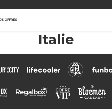
Famille Métier
OS OFFRES
Italie
ER
VOIR