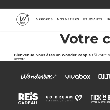
Pays
A PROPOS
NOS MÉTIERS
ETUDIANTS
N
Votre 
RECHERCHER
REINITIALIS
Bienvenue, vous êtes un Wonder People !
Si votre p
accord.