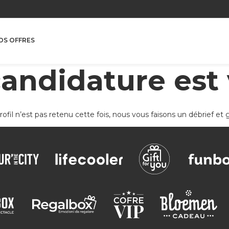
Famille Métier
OS OFFRES
candidature est 
ER
VOIR
rofil n’est pas retenu cette fois, nous vous faisons un débrief 